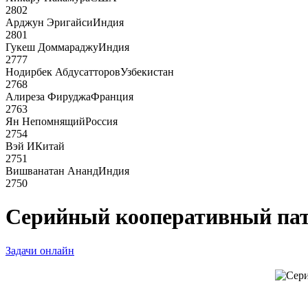
2802
Арджун Эригайси
Индия
2801
Гукеш Доммараджу
Индия
2777
Нодирбек Абдусатторов
Узбекистан
2768
Алиреза Фируджа
Франция
2763
Ян Непомнящий
Россия
2754
Вэй И
Китай
2751
Вишванатан Ананд
Индия
2750
Серийный кооперативный пат в
Задачи онлайн