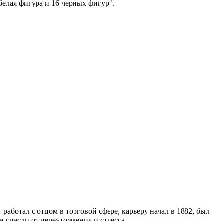
белая фигура и 16 черных фигур".
работал с отцом в торговой сфере, карьеру начал в 1882, был
 спасли от переутомления и стресса.