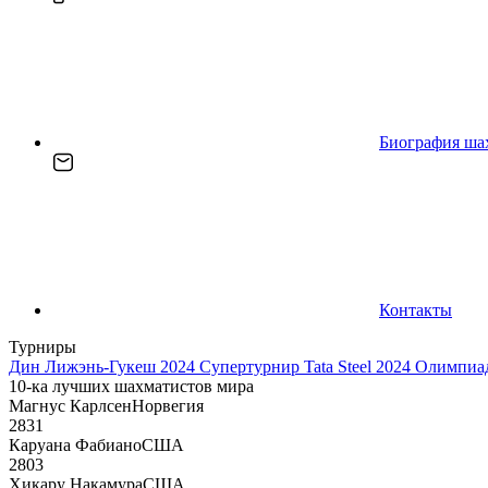
Биография ша
Контакты
Турниры
Дин Лижэнь-Гукеш 2024
Супертурнир Tata Steel 2024
Олимпиад
10-ка лучших шахматистов мира
Магнус Карлсен
Норвегия
2831
Каруана Фабиано
США
2803
Хикару Накамура
США