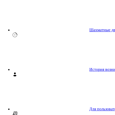
Шахматные д
История возн
Для пользоват