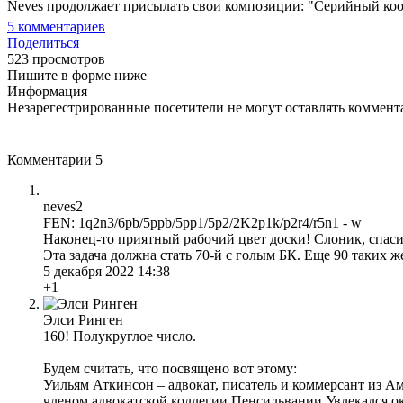
Neves продолжает присылать свои композиции: "Серийный коопе
5
комментариев
Поделиться
523 просмотров
Пишите в форме ниже
Информация
Незарегестрированные посетители не могут оставлять коммента
Комментарии
5
neves2
FEN: 1q2n3/6pb/5ppb/5pp1/5p2/2K2p1k/p2r4/r5n1 - w
Наконец-то приятный рабочий цвет доски! Слоник, спаси
Эта задача должна стать 70-й с голым БК. Еще 90 таких ж
5 декабря 2022 14:38
+1
Элси Ринген
160! Полукруглое число.
Будем считать, что посвящено вот этому:
Уильям Аткинсон – адвокат, писатель и коммерсант из Аме
членом адвокатской коллегии Пенсильвании.Увлекался ок