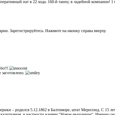
ративный пат в 22 хода. 160-й танец: в ладейной компании! 1 
рии. Зарегистрируйтесь. Нажмите на иконку справа вверху.
бо!!!
е заготовлено.
рики – родился 5.12.1862 в Балтиморе, штат Мерилэнд. С 15 лет 
культизмом, в частности идеями "Новое мышление". Именно они