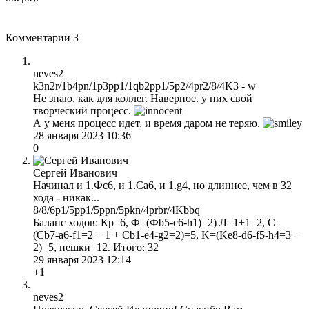
Комментарии
3
neves2
k3n2r/1b4pn/1p3pp1/1qb2pp1/5p2/4pr2/8/4K3 - w
Не знаю, как для коллег. Наверное. у них свой
творческий процесс.
А у меня процесс идет, и время даром не теряю.
28 января 2023 10:36
0
Сергей Иванович
Начинал и 1.Фс6, и 1.Са6, и 1.g4, но длиннее, чем в 32
хода - никак...
8/8/6p1/5pp1/5ppn/5pkn/4prbr/4Kbbq
Баланс ходов: Кр=6, Ф=(Фb5-с6-h1)=2) Л=1+1=2, С=
(Сb7-а6-f1=2 + 1 + Сb1-e4-g2=2)=5, K=(Ke8-d6-f5-h4=3 +
2)=5, пешки=12. Итого: 32
29 января 2023 12:14
+1
neves2