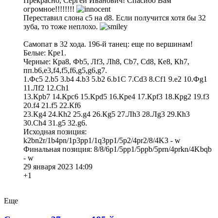
Прекрасно, Сергей Иванович! Спасибо Вам
огромное!!!!!!!!
Переставил слона c5 на d8. Если получится хотя бы 32
зуба, то тоже неплохо.
Самопат в 32 хода. 196-й танец: еще по вершинам!
Белые: Крe1.
Черные: Крa8, Фb5, Лf3, Лh8, Сb7, Сd8, Кe8, Кh7,
пп.b6,e3,f4,f5,f6,g5,g6,g7.
1.Фc5 2.b5 3.b4 4.b3 5.b2 6.b1С 7.Сd3 8.Сf1 9.e2 10.Фg1
11.Лf2 12.Сh1
13.Крb7 14.Крc6 15.Крd5 16.Крe4 17.Крf3 18.Крg2 19.f3
20.f4 21.f5 22.Кf6
23.Кg4 24.Кh2 25.g4 26.Кg5 27.Лh3 28.Лg3 29.Кh3
30.Сh4 31.g5 32.g6.
Исходная позиция:
k2bn2r/1b4pn/1p3pp1/1q3pp1/5p2/4pr2/8/4K3 - w
Финальная позиция: 8/8/6p1/5pp1/5ppb/5prn/4prkn/4Kbqb
- w
29 января 2023 14:09
+1
Еще