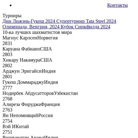
Контакты
Турниры
Дин Лижэнь-Гукеш 2024
Супертурнир Tata Steel 2024
Олимпиада, Венгрия, 2024
Кубок Синкфилда 2024
10-ка лучших шахматистов мира
Магнус Карлсен
Норвегия
2831
Каруана Фабиано
США
2803
Хикару Накамура
США
2802
Арджун Эригайси
Индия
2801
Гукеш Доммараджу
Индия
2777
Нодирбек Абдусатторов
Узбекистан
2768
Алиреза Фируджа
Франция
2763
Ян Непомнящий
Россия
2754
Вэй И
Китай
2751
Вишванатан Ананд
Индия