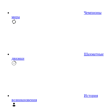
Чемпионы
мира
Шахматные
движки
История
возникновения