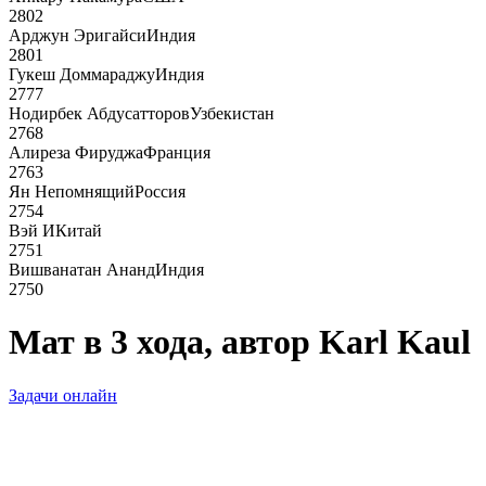
2802
Арджун Эригайси
Индия
2801
Гукеш Доммараджу
Индия
2777
Нодирбек Абдусатторов
Узбекистан
2768
Алиреза Фируджа
Франция
2763
Ян Непомнящий
Россия
2754
Вэй И
Китай
2751
Вишванатан Ананд
Индия
2750
Мат в 3 хода, автор Karl Kaul
Задачи онлайн