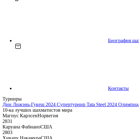
Биография ша
Контакты
Турниры
Дин Лижэнь-Гукеш 2024
Супертурнир Tata Steel 2024
Олимпиад
10-ка лучших шахматистов мира
Магнус Карлсен
Норвегия
2831
Каруана Фабиано
США
2803
Хикару Накамура
США