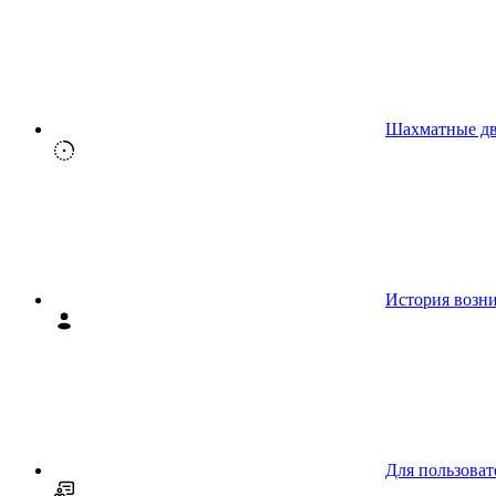
Шахматные д
История возн
Для пользоват