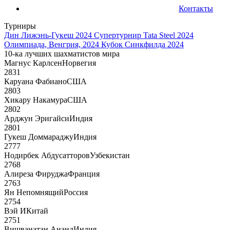
Контакты
Турниры
Дин Лижэнь-Гукеш 2024
Супертурнир Tata Steel 2024
Олимпиада, Венгрия, 2024
Кубок Синкфилда 2024
10-ка лучших шахматистов мира
Магнус Карлсен
Норвегия
2831
Каруана Фабиано
США
2803
Хикару Накамура
США
2802
Арджун Эригайси
Индия
2801
Гукеш Доммараджу
Индия
2777
Нодирбек Абдусатторов
Узбекистан
2768
Алиреза Фируджа
Франция
2763
Ян Непомнящий
Россия
2754
Вэй И
Китай
2751
Вишванатан Ананд
Индия