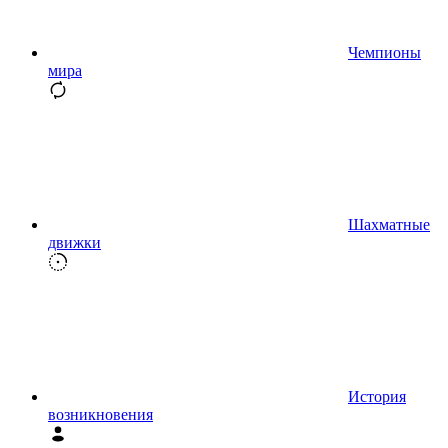
Чемпионы
мира
Шахматные
движки
История
возникновения