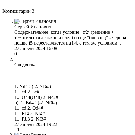
Комментарии
3
Сергей Иванович
Содержательнее, когда условие - #2ᵛ (решение +
тематический ложный след) и еще "близнец" - чёрная
пешка f5 переставляется на h4, с тем же условием...
27 апреля 2024 16:08
0
Следволка
1. Nd4 ! (-2. Nf6#)
1... c4 2. bc#
1... Qh4(Qh8) 2. Nc2#
b). 1. Bd4 ! (-2. Nf6#)
1... cd 2. Qd4#
1... Rf4 2. Nf4#
1... Rb3 2. Nf3#
27 апреля 2024 19:22
+1