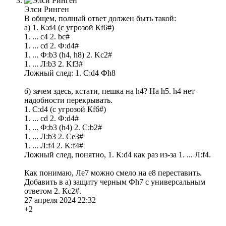
Элси Ринген
В общем, полный ответ должен быть такой:
а) 1. К:d4 (c угрозой Кf6#)
1. ... c4 2. bc#
1. ... cd 2. Ф:d4#
1. ... Ф:b3 (h4, h8) 2. Kc2#
1. ... Л:b3 2. Kf3#
Ложный след: 1. С:d4 Фh8
б) зачем здесь, кстати, пешка на h4? На h5. h4 нет
надобности перекрывать.
1. С:d4 (c угрозой Кf6#)
1. ... cd 2. Ф:d4#
1. ... Ф:b3 (h4) 2. C:b2#
1. ... Л:b3 2. Ce3#
1. ... Л:f4 2. K:f4#
Ложный след, понятно, 1. К:d4 как раз из-за 1. ... Л:f4.
Как понимаю, Лe7 можно смело на е8 переставить.
Добавить в а) защиту черным Фh7 с универсальным
ответом 2. Кс2#.
27 апреля 2024 22:32
+2