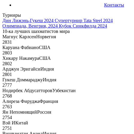
Контакты
Турниры
Дин Лижэнь-Гукеш 2024
Супертурнир Tata Steel 2024
Олимпиада, Венгрия, 2024
Кубок Синкфилда 2024
10-ка лучших шахматистов мира
Магнус Карлсен
Норвегия
2831
Каруана Фабиано
США
2803
Хикару Накамура
США
2802
Арджун Эригайси
Индия
2801
Гукеш Доммараджу
Индия
2777
Нодирбек Абдусатторов
Узбекистан
2768
Алиреза Фируджа
Франция
2763
Ян Непомнящий
Россия
2754
Вэй И
Китай
2751
Вишванатан Ананд
Индия