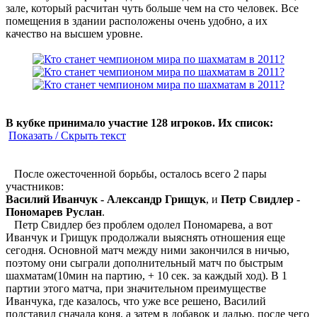
зале, который расчитан чуть больше чем на сто человек. Все
помещения в здании расположены очень удобно, а их
качество на высшем уровне.
В кубке принимало участие 128 игроков. Их список:
Показать / Скрыть текст
После ожесточенной борьбы, осталось всего 2 пары
участников:
Василий Иванчук - Александр Грищук
, и
Петр Свидлер -
Пономарев Руслан
.
Петр Свидлер без проблем одолел Пономарева, а вот
Иванчук и Грищук продолжали выяснять отношения еще
сегодня. Основной матч между ними закончился в ничью,
поэтому они сыграли дополнительный матч по быстрым
шахматам(10мин на партию, + 10 сек. за каждый ход). В 1
партии этого матча, при значительном преимуществе
Иванчука, где казалось, что уже все решено, Василий
подставил сначала коня, а затем в добавок и ладью, после чего