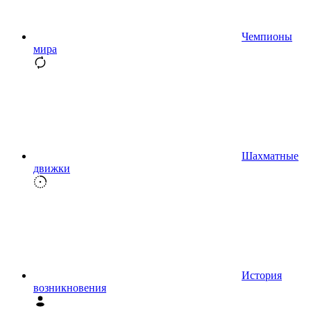
Чемпионы
мира
Шахматные
движки
История
возникновения