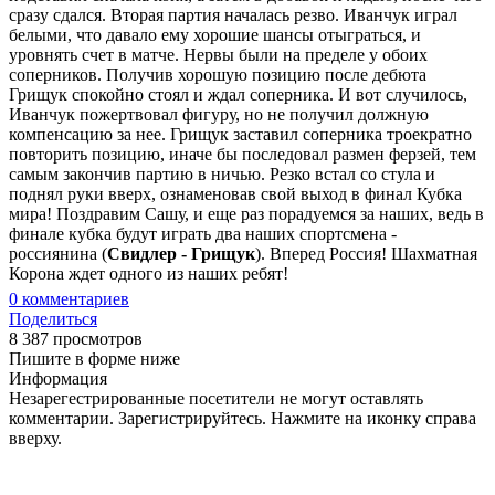
сразу сдался. Вторая партия началась резво. Иванчук играл
белыми, что давало ему хорошие шансы отыграться, и
уровнять счет в матче. Нервы были на пределе у обоих
соперников. Получив хорошую позицию после дебюта
Грищук спокойно стоял и ждал соперника. И вот случилось,
Иванчук пожертвовал фигуру, но не получил должную
компенсацию за нее. Грищук заставил соперника троекратно
повторить позицию, иначе бы последовал размен ферзей, тем
самым закончив партию в ничью. Резко встал со стула и
поднял руки вверх, ознаменовав свой выход в финал Кубка
мира! Поздравим Сашу, и еще раз порадуемся за наших, ведь в
финале кубка будут играть два наших спортсмена -
россиянина (
Свидлер - Грищук
). Вперед Россия! Шахматная
Корона ждет одного из наших ребят!
0
комментариев
Поделиться
8 387 просмотров
Пишите в форме ниже
Информация
Незарегестрированные посетители не могут оставлять
комментарии. Зарегистрируйтесь. Нажмите на иконку справа
вверху.