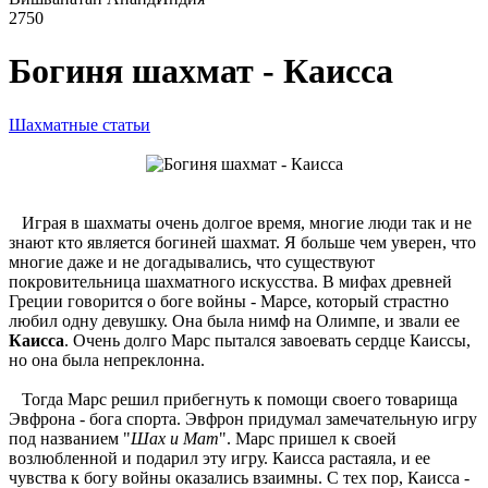
2750
Богиня шахмат - Каисса
Шахматные статьи
Играя в шахматы очень долгое время, многие люди так и не
знают кто является богиней шахмат. Я больше чем уверен, что
многие даже и не догадывались, что существуют
покровительница шахматного искусства. В мифах древней
Греции говорится о боге войны - Марсе, который страстно
любил одну девушку. Она была нимф на Олимпе, и звали ее
Каисса
. Очень долго Марс пытался завоевать сердце Каиссы,
но она была непреклонна.
Тогда Марс решил прибегнуть к помощи своего товарища
Эвфрона - бога спорта. Эвфрон придумал замечательную игру
под названием "
Шах и Мат
". Марс пришел к своей
возлюбленной и подарил эту игру. Каисса растаяла, и ее
чувства к богу войны оказались взаимны. С тех пор, Каисса -