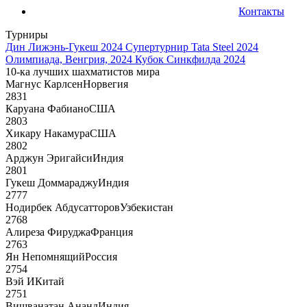
Контакты
Турниры
Дин Лижэнь-Гукеш 2024
Супертурнир Tata Steel 2024
Олимпиада, Венгрия, 2024
Кубок Синкфилда 2024
10-ка лучших шахматистов мира
Магнус Карлсен
Норвегия
2831
Каруана Фабиано
США
2803
Хикару Накамура
США
2802
Арджун Эригайси
Индия
2801
Гукеш Доммараджу
Индия
2777
Нодирбек Абдусатторов
Узбекистан
2768
Алиреза Фируджа
Франция
2763
Ян Непомнящий
Россия
2754
Вэй И
Китай
2751
Вишванатан Ананд
Индия