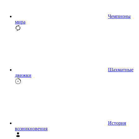
Чемпионы
мира
Шахматные
движки
История
возникновения