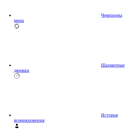
Чемпионы
мира
Шахматные
движки
История
возникновения