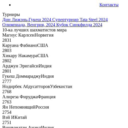
Контакты
Турниры
Дин Лижэнь-Гукеш 2024
Супертурнир Tata Steel 2024
Олимпиада, Венгрия, 2024
Кубок Синкфилда 2024
10-ка лучших шахматистов мира
Магнус Карлсен
Норвегия
2831
Каруана Фабиано
США
2803
Хикару Накамура
США
2802
Арджун Эригайси
Индия
2801
Гукеш Доммараджу
Индия
2777
Нодирбек Абдусатторов
Узбекистан
2768
Алиреза Фируджа
Франция
2763
Ян Непомнящий
Россия
2754
Вэй И
Китай
2751
Вишванатан Ананд
Индия