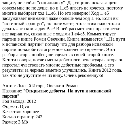
защиту не любит "сицилианку". Да, сицилианская защита
совсем мне не по душе, но и 1..е5 играть не хочется, поэтому
многие выбирает ход 1...е6. Но это неверно! Ход 1..е5
заслуживает внимания даже больше чем ход 1..е6. Если вы
"истинный француз", но понимаете, что с этим надо что-то
делать - эта книга для Вас! В ней рассмотрены практически
все варианты, связанные с ходами
1.е4-е5
. Комментирует
партии в книге Роман Овечкин. Книга называется "...На пути
к испанской партии" потому что для разбора испанской
партии понадобится огромное количество времени. Этот
разбор авторы пообещали сделать в своей второй книге.
Кстати говоря, после смены дебютного репертуара автора он
перестал чувствовать многие дебютные проблемы, а его
результаты за черных заметно улучшились. Книга 2012 года,
так что не упустите ее из виду. Очень рекомендую!
Автор: Лысый Игорь, Овечкин Роман
Название: "
Открытые дебюты. На пути к испанской
партии
"
Год выхода: 2012
Формат: Djvu
Качество: хорошее
Кол-во страниц: 242
Размер: 3 Mb