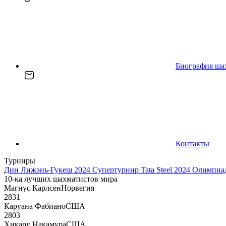
Биография ша
Контакты
Турниры
Дин Лижэнь-Гукеш 2024
Супертурнир Tata Steel 2024
Олимпиад
10-ка лучших шахматистов мира
Магнус Карлсен
Норвегия
2831
Каруана Фабиано
США
2803
Хикару Накамура
США