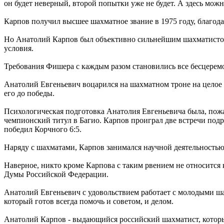
он будет неверный, второй попытки уже не будет. А здесь можн
Карпов получил высшее шахматное звание в 1975 году, благода
Но Анатолий Карпов был объективно сильнейшим шахматистом 
условия.
Требования Фишера с каждым разом становились все бесцерем
Анатолий Евгеньевич воцарился на шахматном троне на целое 
его до победы.
Психологическая подготовка Анатолия Евгеньевича была, пожа
чемпионский титул в Багио. Карпов проиграл две встречи подря
победил Корчного 6:5.
Наряду с шахматами, Карпов занимался научной деятельность
Наверное, никто кроме Карпова с таким рвением не относится 
Думы Российской Федерации.
Анатолий Евгеньевич с удовольствием работает с молодыми ш
который готов всегда помочь и советом, и делом.
Анатолий Карпов - выдающийся российский шахматист, которы