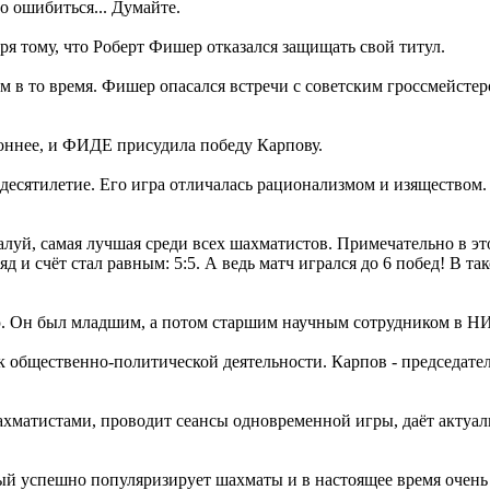
о ошибиться... Думайте.
ря тому, что Роберт Фишер отказался защищать свой титул.
в то время. Фишер опасался встречи с советским гроссмейсте
оннее, и ФИДЕ присудила победу Карпову.
десятилетие. Его игра отличалась рационализмом и изяществом
луй, самая лучшая среди всех шахматистов. Примечательно в эт
д и счёт стал равным: 5:5. А ведь матч игрался до 6 побед! В 
ю. Он был младшим, а потом старшим научным сотрудником в НИИ
к общественно-политической деятельности. Карпов - председате
ахматистами, проводит сеансы одновременной игры, даёт актуа
й успешно популяризирует шахматы и в настоящее время очень 