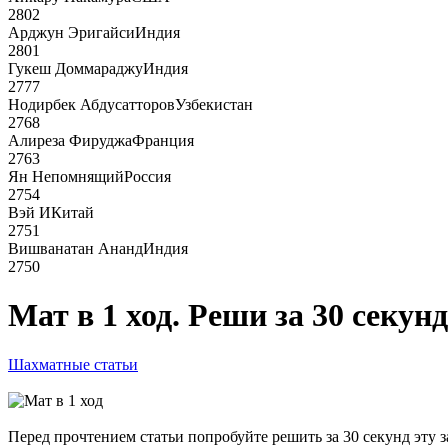
2802
Арджун Эригайси
Индия
2801
Гукеш Доммараджу
Индия
2777
Нодирбек Абдусатторов
Узбекистан
2768
Алиреза Фируджа
Франция
2763
Ян Непомнящий
Россия
2754
Вэй И
Китай
2751
Вишванатан Ананд
Индия
2750
Мат в 1 ход. Реши за 30 секунд
Шахматные статьи
Перед прочтением статьи попробуйте решить за 30 секунд эту за