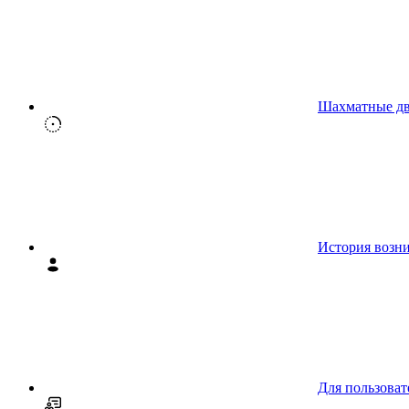
Шахматные д
История возн
Для пользоват