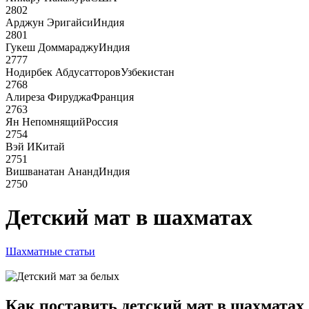
2802
Арджун Эригайси
Индия
2801
Гукеш Доммараджу
Индия
2777
Нодирбек Абдусатторов
Узбекистан
2768
Алиреза Фируджа
Франция
2763
Ян Непомнящий
Россия
2754
Вэй И
Китай
2751
Вишванатан Ананд
Индия
2750
Детский мат в шахматах
Шахматные статьи
Как поставить детский мат в шахматах