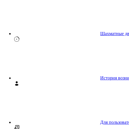
Шахматные д
История возн
Для пользоват