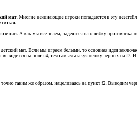
кий мат
. Многие начинающие игроки попадаются в эту незатей
ититься.
позиции. А как мы все знаем, надеяться на ошибку противника 
етский мат. Если мы играем белыми, то основная идея заключает
 выводится на поле с4, тем самым атакуя пешку черных на f7. И 
чно таким же образом, нацеливаясь на пункт f2. Выводим черног