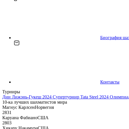
Биография ша
Контакты
Турниры
Дин Лижэнь-Гукеш 2024
Супертурнир Tata Steel 2024
Олимпиад
10-ка лучших шахматистов мира
Магнус Карлсен
Норвегия
2831
Каруана Фабиано
США
2803
Хикару Накамура
США