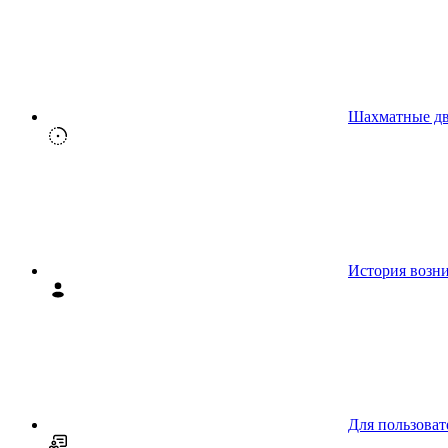
Шахматные д
История возн
Для пользоват