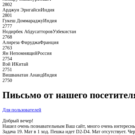
2802
Арджун Эригайси
Индия
2801
Гукеш Доммараджу
Индия
2777
Нодирбек Абдусатторов
Узбекистан
2768
Алиреза Фируджа
Франция
2763
Ян Непомнящий
Россия
2754
Вэй И
Китай
2751
Вишванатан Ананд
Индия
2750
Пиьсьмо от нашего посетите
Для пользователей
Добрый вечер!
Нашел очень познавательным Ваш сайт, много очень интересных
Задача 19. Мат в 1 ход. Пешка идет D2-D4. Мат отсутствует. Чер