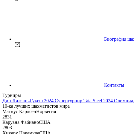
Биография ша
Контакты
Турниры
Дин Лижэнь-Гукеш 2024
Супертурнир Tata Steel 2024
Олимпиад
10-ка лучших шахматистов мира
Магнус Карлсен
Норвегия
2831
Каруана Фабиано
США
2803
Хикару Накамура
США