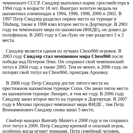
чемпионате СССР. Свидлер выполнил норму гроссмейстера в
1994 году в возрасте 18 лет. Выиграл золотую медаль на
шахматных олимпиадах в 1994, 1996, 1998, 2000 и 2002. В
1997 Петр Свидлер разделил первое место на турнире в
Tiluburg, также в 1998 взял второе место в Дортмунде. В 2001
году на чемпионате мира по шахматам (ФИДЕ), он дошел до
полуфинала. В 2005 году в Сан-Луис он уже разделил 1 и 2
места.
Свидлер является одним из лучших Chess960 игроков. В
2003 году
Свидлер стал чемпионом мира Chess960
после
победы над Петером Леко. Он сохранил свой чемпионский
титул в 2004 году, а также 2005. Тем не менее, в 2006 году, он
потерял свой титул на Chess960, проиграв Ароняну.
В 2006 году Петр Свидлер достиг пятого места на
престижном шахматном турнире Corus. Он занял пятое место
на шахматном турнире Линарес, в том же году. В 2006 году
Свидлер занял второе место на турнире в Дортмунде. В 2007
году в Мехико проходил чемпионат мира ФИДЕ , там Петр
Вениаминович Свидлер снова занял 5 место.
Свидлер выиграл Bunratty Masters в 2008
году и он сохранил
этот титул в 2009. Петр Свидлер крепкий и опасный игрок,
особенно когда играет черными. Петр семейный человек,