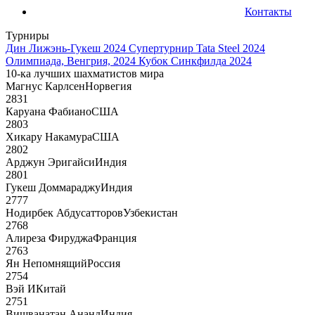
Контакты
Турниры
Дин Лижэнь-Гукеш 2024
Супертурнир Tata Steel 2024
Олимпиада, Венгрия, 2024
Кубок Синкфилда 2024
10-ка лучших шахматистов мира
Магнус Карлсен
Норвегия
2831
Каруана Фабиано
США
2803
Хикару Накамура
США
2802
Арджун Эригайси
Индия
2801
Гукеш Доммараджу
Индия
2777
Нодирбек Абдусатторов
Узбекистан
2768
Алиреза Фируджа
Франция
2763
Ян Непомнящий
Россия
2754
Вэй И
Китай
2751
Вишванатан Ананд
Индия