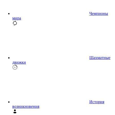
Чемпионы
мира
Шахматные
движки
История
возникновения