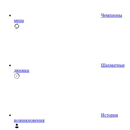
Чемпионы
мира
Шахматные
движки
История
возникновения