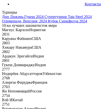
Контакты
Турниры
Дин Лижэнь-Гукеш 2024
Супертурнир Tata Steel 2024
Олимпиада, Венгрия, 2024
Кубок Синкфилда 2024
10-ка лучших шахматистов мира
Магнус Карлсен
Норвегия
2831
Каруана Фабиано
США
2803
Хикару Накамура
США
2802
Арджун Эригайси
Индия
2801
Гукеш Доммараджу
Индия
2777
Нодирбек Абдусатторов
Узбекистан
2768
Алиреза Фируджа
Франция
2763
Ян Непомнящий
Россия
2754
Вэй И
Китай
2751
Вишванатан Ананд
Индия