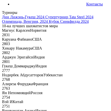
Контакты
Турниры
Дин Лижэнь-Гукеш 2024
Супертурнир Tata Steel 2024
Олимпиада, Венгрия, 2024
Кубок Синкфилда 2024
10-ка лучших шахматистов мира
Магнус Карлсен
Норвегия
2831
Каруана Фабиано
США
2803
Хикару Накамура
США
2802
Арджун Эригайси
Индия
2801
Гукеш Доммараджу
Индия
2777
Нодирбек Абдусатторов
Узбекистан
2768
Алиреза Фируджа
Франция
2763
Ян Непомнящий
Россия
2754
Вэй И
Китай
2751
Вишванатан Ананд
Индия