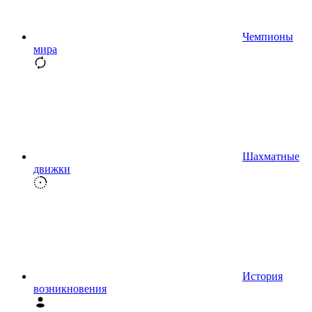
Чемпионы
мира
Шахматные
движки
История
возникновения