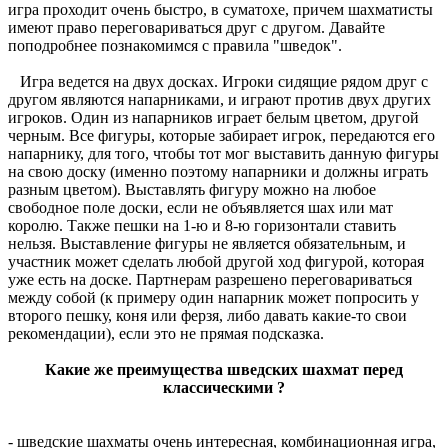
игра проходит очень быстро, в суматохе, причем шахматисты
имеют право переговариваться друг с другом. Давайте
поподробнее познакомимся с правила "шведок".
Игра ведется на двух досках. Игроки сидящие рядом друг с
другом являются напарниками, и играют против двух других
игроков. Один из напарников играет белым цветом, другой
черным. Все фигуры, которые забирает игрок, передаются его
напарнику, для того, чтобы тот мог выставить данную фигуры
на свою доску (именно поэтому напарники и должны играть
разным цветом). Выставлять фигуру можно на любое
свободное поле доски, если не объявляется шах или мат
королю. Также пешки на 1-ю и 8-ю горизонтали ставить
нельзя. Выставление фигуры не является обязательным, и
участник может сделать любой другой ход фигурой, которая
уже есть на доске. Партнерам разрешено переговариваться
между собой (к примеру один напарник может попросить у
второго пешку, коня или ферзя, либо давать какие-то свои
рекомендации), если это не прямая подсказка.
Какие же преимущества шведских шахмат перед
классическими ?
- шведские шахматы очень интересная, комбинационная игра,