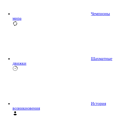
Чемпионы
мира
Шахматные
движки
История
возникновения