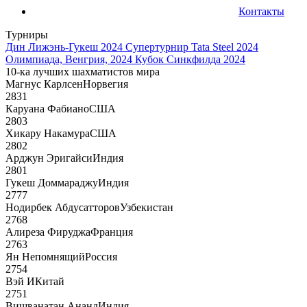
Контакты
Турниры
Дин Лижэнь-Гукеш 2024
Супертурнир Tata Steel 2024
Олимпиада, Венгрия, 2024
Кубок Синкфилда 2024
10-ка лучших шахматистов мира
Магнус Карлсен
Норвегия
2831
Каруана Фабиано
США
2803
Хикару Накамура
США
2802
Арджун Эригайси
Индия
2801
Гукеш Доммараджу
Индия
2777
Нодирбек Абдусатторов
Узбекистан
2768
Алиреза Фируджа
Франция
2763
Ян Непомнящий
Россия
2754
Вэй И
Китай
2751
Вишванатан Ананд
Индия