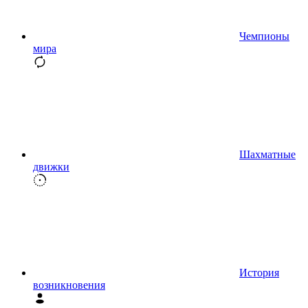
Чемпионы
мира
Шахматные
движки
История
возникновения