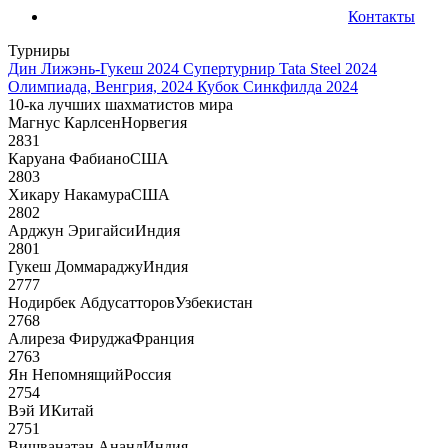
Контакты
Турниры
Дин Лижэнь-Гукеш 2024
Супертурнир Tata Steel 2024
Олимпиада, Венгрия, 2024
Кубок Синкфилда 2024
10-ка лучших шахматистов мира
Магнус Карлсен
Норвегия
2831
Каруана Фабиано
США
2803
Хикару Накамура
США
2802
Арджун Эригайси
Индия
2801
Гукеш Доммараджу
Индия
2777
Нодирбек Абдусатторов
Узбекистан
2768
Алиреза Фируджа
Франция
2763
Ян Непомнящий
Россия
2754
Вэй И
Китай
2751
Вишванатан Ананд
Индия