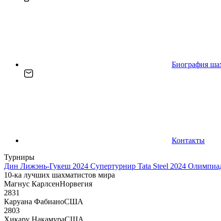
Биография ша
Контакты
Турниры
Дин Лижэнь-Гукеш 2024
Супертурнир Tata Steel 2024
Олимпиад
10-ка лучших шахматистов мира
Магнус Карлсен
Норвегия
2831
Каруана Фабиано
США
2803
Хикару Накамура
США