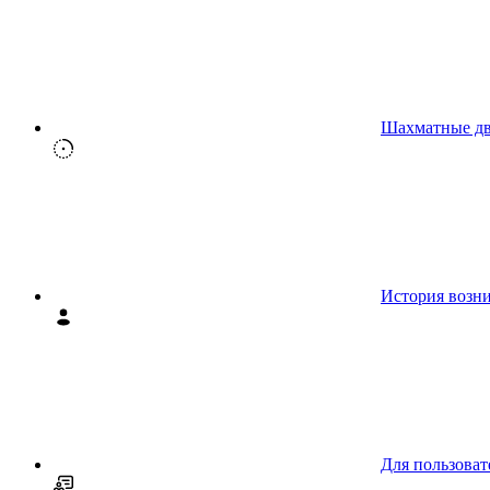
Шахматные д
История возн
Для пользоват