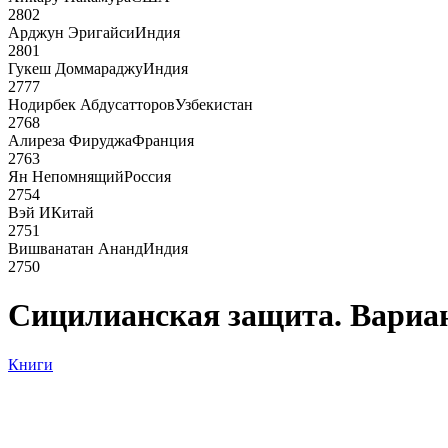
2802
Арджун Эригайси
Индия
2801
Гукеш Доммараджу
Индия
2777
Нодирбек Абдусатторов
Узбекистан
2768
Алиреза Фируджа
Франция
2763
Ян Непомнящий
Россия
2754
Вэй И
Китай
2751
Вишванатан Ананд
Индия
2750
Сицилианская защита. Вариа
Книги