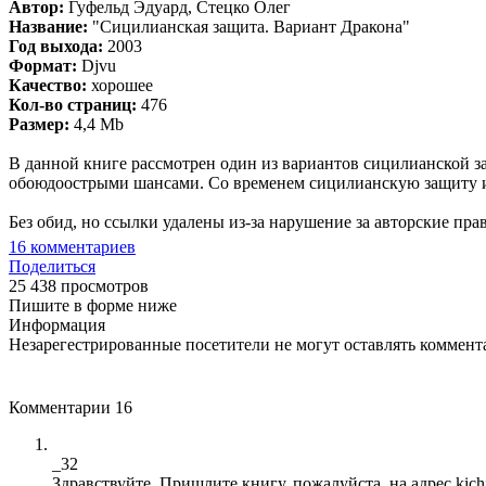
Автор:
Гуфельд Эдуард, Стецко Олег
Название:
"Сицилианская защита. Вариант Дракона"
Год выхода:
2003
Формат:
Djvu
Качество:
хорошее
Кол-во страниц:
476
Размер:
4,4 Mb
В данной книге рассмотрен один из вариантов сицилианской за
обоюдоострыми шансами. Со временем сицилианскую защиту изу
Без обид, но ссылки удалены из-за нарушение за авторские пра
16
комментариев
Поделиться
25 438 просмотров
Пишите в форме ниже
Информация
Незарегестрированные посетители не могут оставлять коммента
Комментарии
16
_32
Здравствуйте. Пришлите книгу, пожалуйста, на адрес kich