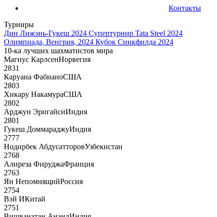
Контакты
Турниры
Дин Лижэнь-Гукеш 2024
Супертурнир Tata Steel 2024
Олимпиада, Венгрия, 2024
Кубок Синкфилда 2024
10-ка лучших шахматистов мира
Магнус Карлсен
Норвегия
2831
Каруана Фабиано
США
2803
Хикару Накамура
США
2802
Арджун Эригайси
Индия
2801
Гукеш Доммараджу
Индия
2777
Нодирбек Абдусатторов
Узбекистан
2768
Алиреза Фируджа
Франция
2763
Ян Непомнящий
Россия
2754
Вэй И
Китай
2751
Вишванатан Ананд
Индия