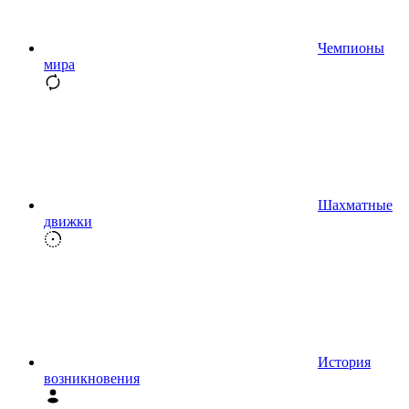
Чемпионы
мира
Шахматные
движки
История
возникновения