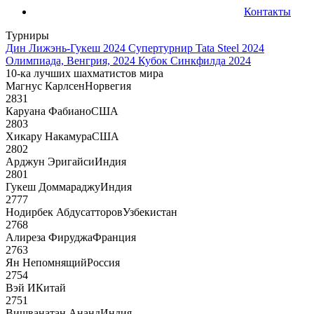
Контакты
Турниры
Дин Лижэнь-Гукеш 2024
Супертурнир Tata Steel 2024
Олимпиада, Венгрия, 2024
Кубок Синкфилда 2024
10-ка лучших шахматистов мира
Магнус Карлсен
Норвегия
2831
Каруана Фабиано
США
2803
Хикару Накамура
США
2802
Арджун Эригайси
Индия
2801
Гукеш Доммараджу
Индия
2777
Нодирбек Абдусатторов
Узбекистан
2768
Алиреза Фируджа
Франция
2763
Ян Непомнящий
Россия
2754
Вэй И
Китай
2751
Вишванатан Ананд
Индия