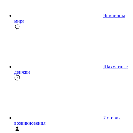
Чемпионы
мира
Шахматные
движки
История
возникновения