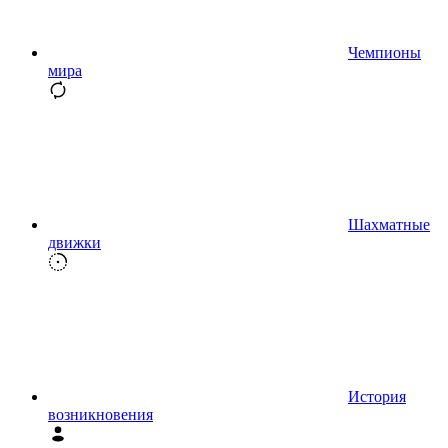
Чемпионы
мира
Шахматные
движки
История
возникновения