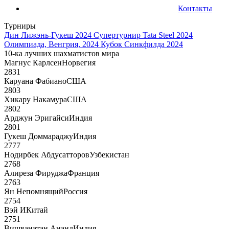
Контакты
Турниры
Дин Лижэнь-Гукеш 2024
Супертурнир Tata Steel 2024
Олимпиада, Венгрия, 2024
Кубок Синкфилда 2024
10-ка лучших шахматистов мира
Магнус Карлсен
Норвегия
2831
Каруана Фабиано
США
2803
Хикару Накамура
США
2802
Арджун Эригайси
Индия
2801
Гукеш Доммараджу
Индия
2777
Нодирбек Абдусатторов
Узбекистан
2768
Алиреза Фируджа
Франция
2763
Ян Непомнящий
Россия
2754
Вэй И
Китай
2751
Вишванатан Ананд
Индия