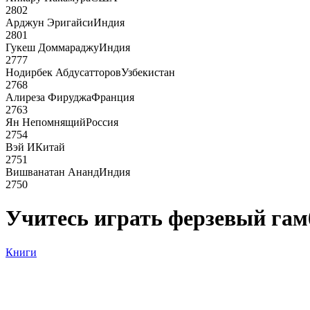
2802
Арджун Эригайси
Индия
2801
Гукеш Доммараджу
Индия
2777
Нодирбек Абдусатторов
Узбекистан
2768
Алиреза Фируджа
Франция
2763
Ян Непомнящий
Россия
2754
Вэй И
Китай
2751
Вишванатан Ананд
Индия
2750
Учитесь играть ферзевый гам
Книги