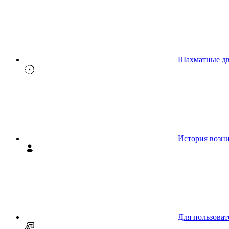
Шахматные д
История возн
Для пользоват