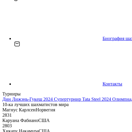
Биография ша
Контакты
Турниры
Дин Лижэнь-Гукеш 2024
Супертурнир Tata Steel 2024
Олимпиад
10-ка лучших шахматистов мира
Магнус Карлсен
Норвегия
2831
Каруана Фабиано
США
2803
Хикару Накамура
США