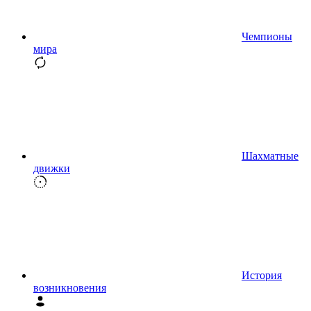
Чемпионы
мира
Шахматные
движки
История
возникновения