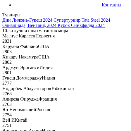
Контакты
Турниры
Дин Лижэнь-Гукеш 2024
Супертурнир Tata Steel 2024
Олимпиада, Венгрия, 2024
Кубок Синкфилда 2024
10-ка лучших шахматистов мира
Магнус Карлсен
Норвегия
2831
Каруана Фабиано
США
2803
Хикару Накамура
США
2802
Арджун Эригайси
Индия
2801
Гукеш Доммараджу
Индия
2777
Нодирбек Абдусатторов
Узбекистан
2768
Алиреза Фируджа
Франция
2763
Ян Непомнящий
Россия
2754
Вэй И
Китай
2751
Вишванатан Ананд
Индия