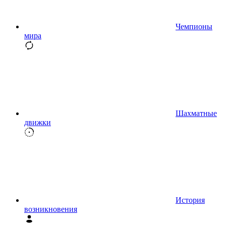
Чемпионы
мира
Шахматные
движки
История
возникновения