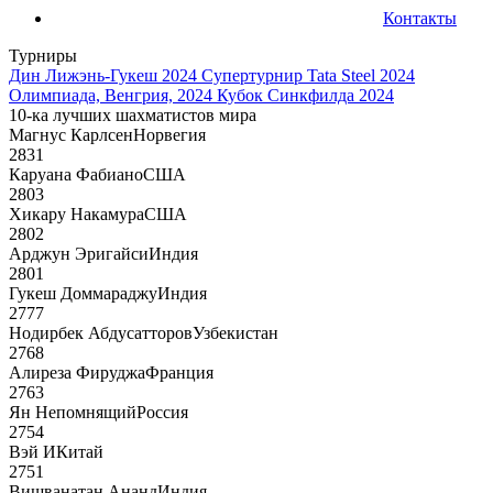
Контакты
Турниры
Дин Лижэнь-Гукеш 2024
Супертурнир Tata Steel 2024
Олимпиада, Венгрия, 2024
Кубок Синкфилда 2024
10-ка лучших шахматистов мира
Магнус Карлсен
Норвегия
2831
Каруана Фабиано
США
2803
Хикару Накамура
США
2802
Арджун Эригайси
Индия
2801
Гукеш Доммараджу
Индия
2777
Нодирбек Абдусатторов
Узбекистан
2768
Алиреза Фируджа
Франция
2763
Ян Непомнящий
Россия
2754
Вэй И
Китай
2751
Вишванатан Ананд
Индия