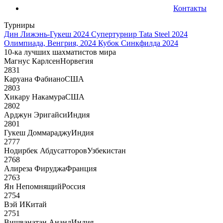
Контакты
Турниры
Дин Лижэнь-Гукеш 2024
Супертурнир Tata Steel 2024
Олимпиада, Венгрия, 2024
Кубок Синкфилда 2024
10-ка лучших шахматистов мира
Магнус Карлсен
Норвегия
2831
Каруана Фабиано
США
2803
Хикару Накамура
США
2802
Арджун Эригайси
Индия
2801
Гукеш Доммараджу
Индия
2777
Нодирбек Абдусатторов
Узбекистан
2768
Алиреза Фируджа
Франция
2763
Ян Непомнящий
Россия
2754
Вэй И
Китай
2751
Вишванатан Ананд
Индия