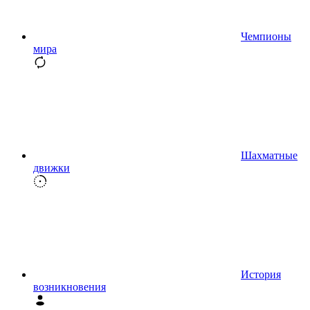
Чемпионы
мира
Шахматные
движки
История
возникновения