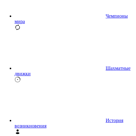
Чемпионы
мира
Шахматные
движки
История
возникновения