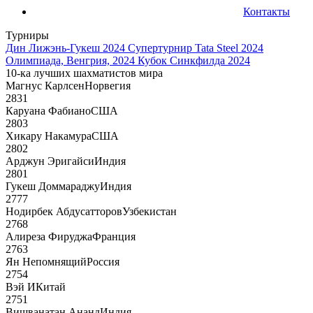
Контакты
Турниры
Дин Лижэнь-Гукеш 2024
Супертурнир Tata Steel 2024
Олимпиада, Венгрия, 2024
Кубок Синкфилда 2024
10-ка лучших шахматистов мира
Магнус Карлсен
Норвегия
2831
Каруана Фабиано
США
2803
Хикару Накамура
США
2802
Арджун Эригайси
Индия
2801
Гукеш Доммараджу
Индия
2777
Нодирбек Абдусатторов
Узбекистан
2768
Алиреза Фируджа
Франция
2763
Ян Непомнящий
Россия
2754
Вэй И
Китай
2751
Вишванатан Ананд
Индия