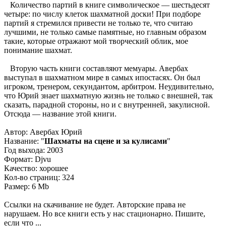
Количество партий в книге символическое — шестьдесят
четыре: по числу клеток шахматной доски! При подборе
партий я стремился привести не только те, что считаю
лучшими, не только самые памятные, но главным образом
такие, которые отражают мой творческий облик, мое
понимание шахмат.
Вторую часть книги составляют мемуары. Авербах
выступал в шахматном мире в самых ипостасях. Он был
игроком, тренером, секундантом, арбитром. Неудивительно,
что Юрий знает шахматную жизнь не только с внешней, так
сказать, парадной стороны, но и с внутренней, закулисной.
Отсюда — название этой книги.
Автор: Авербах Юрий
Название: "
Шахматы на сцене и за кулисами
"
Год выхода: 2003
Формат: Djvu
Качество: хорошее
Кол-во страниц: 324
Размер: 6 Mb
Ссылки на скачивание не будет. Авторские права не
нарушаем. Но все книги есть у нас стационарно. Пишите,
если что ...