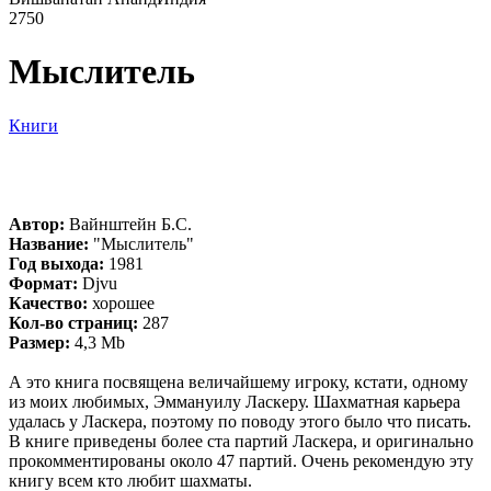
2750
Мыслитель
Книги
Автор:
Вайнштейн Б.С.
Название:
"Мыслитель"
Год выхода:
1981
Формат:
Djvu
Качество:
хорошее
Кол-во страниц:
287
Размер:
4,3 Mb
А это книга посвящена величайшему игроку, кстати, одному
из моих любимых, Эммануилу Ласкеру. Шахматная карьера
удалась у Ласкера, поэтому по поводу этого было что писать.
В книге приведены более ста партий Ласкера, и оригинально
прокомментированы около 47 партий. Очень рекомендую эту
книгу всем кто любит шахматы.