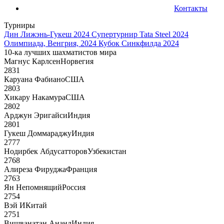
Контакты
Турниры
Дин Лижэнь-Гукеш 2024
Супертурнир Tata Steel 2024
Олимпиада, Венгрия, 2024
Кубок Синкфилда 2024
10-ка лучших шахматистов мира
Магнус Карлсен
Норвегия
2831
Каруана Фабиано
США
2803
Хикару Накамура
США
2802
Арджун Эригайси
Индия
2801
Гукеш Доммараджу
Индия
2777
Нодирбек Абдусатторов
Узбекистан
2768
Алиреза Фируджа
Франция
2763
Ян Непомнящий
Россия
2754
Вэй И
Китай
2751
Вишванатан Ананд
Индия