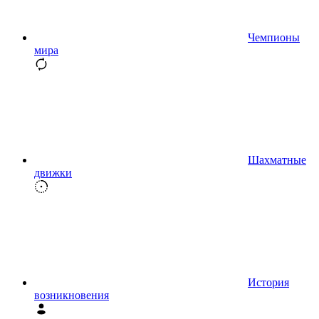
Чемпионы
мира
Шахматные
движки
История
возникновения