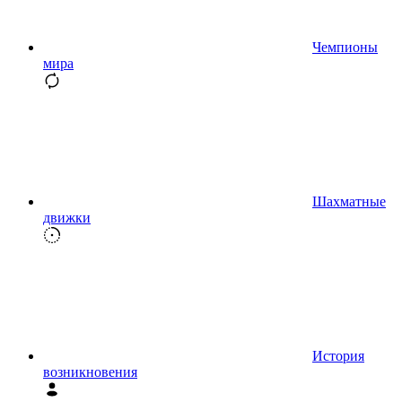
Чемпионы
мира
Шахматные
движки
История
возникновения