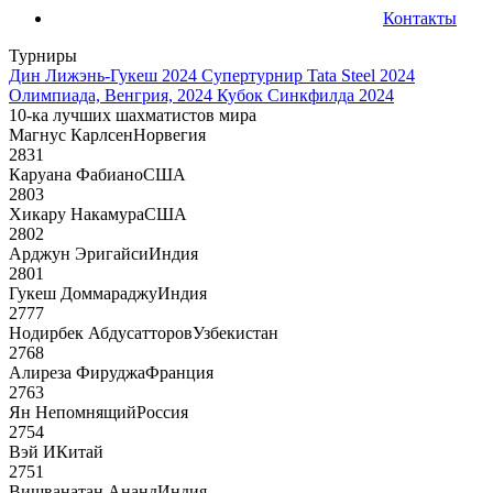
Контакты
Турниры
Дин Лижэнь-Гукеш 2024
Супертурнир Tata Steel 2024
Олимпиада, Венгрия, 2024
Кубок Синкфилда 2024
10-ка лучших шахматистов мира
Магнус Карлсен
Норвегия
2831
Каруана Фабиано
США
2803
Хикару Накамура
США
2802
Арджун Эригайси
Индия
2801
Гукеш Доммараджу
Индия
2777
Нодирбек Абдусатторов
Узбекистан
2768
Алиреза Фируджа
Франция
2763
Ян Непомнящий
Россия
2754
Вэй И
Китай
2751
Вишванатан Ананд
Индия