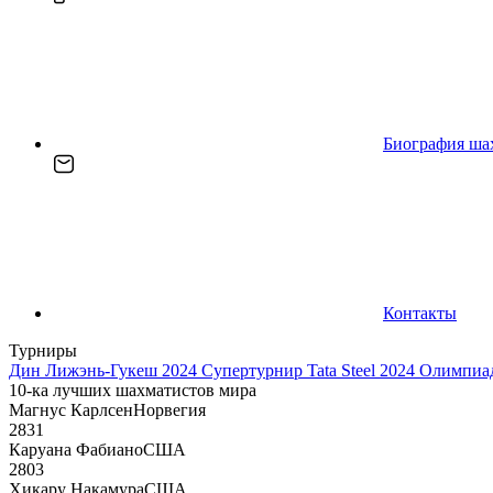
Биография ша
Контакты
Турниры
Дин Лижэнь-Гукеш 2024
Супертурнир Tata Steel 2024
Олимпиад
10-ка лучших шахматистов мира
Магнус Карлсен
Норвегия
2831
Каруана Фабиано
США
2803
Хикару Накамура
США