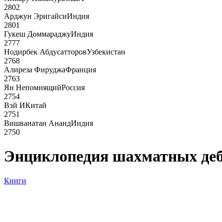
2802
Арджун Эригайси
Индия
2801
Гукеш Доммараджу
Индия
2777
Нодирбек Абдусатторов
Узбекистан
2768
Алиреза Фируджа
Франция
2763
Ян Непомнящий
Россия
2754
Вэй И
Китай
2751
Вишванатан Ананд
Индия
2750
Энциклопедия шахматных деб
Книги