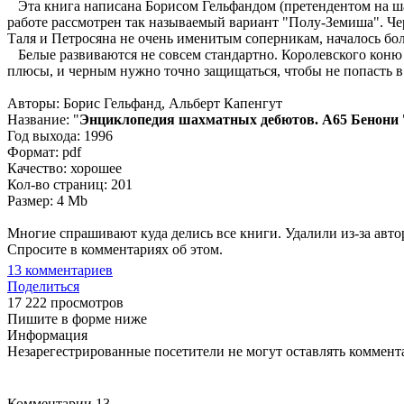
Эта книга написана Борисом Гельфандом (претендентом на ш
работе рассмотрен так называемый вариант "Полу-Земиша". Че
Таля и Петросяна не очень именитым соперникам, началось бол
Белые развиваются не совсем стандартно. Королевского коню о
плюсы, и черным нужно точно защищаться, чтобы не попасть в
Авторы: Борис Гельфанд, Альберт Капенгут
Название: "
Энциклопедия шахматных дебютов. A65 Бенони
Год выхода: 1996
Формат: pdf
Качество: хорошее
Кол-во страниц: 201
Размер: 4 Mb
Многие спрашивают куда делись все книги. Удалили из-за авторс
Спросите в комментариях об этом.
13
комментариев
Поделиться
17 222 просмотров
Пишите в форме ниже
Информация
Незарегестрированные посетители не могут оставлять коммента
Комментарии
13