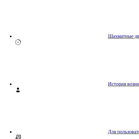
Шахматные д
История возн
Для пользоват