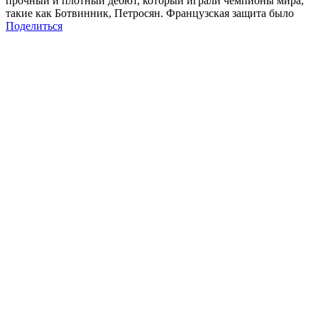
прочный и плотный дебют, который играли чемпионы мира,
такие как Ботвинник, Петросян. Французская защита было
Поделиться