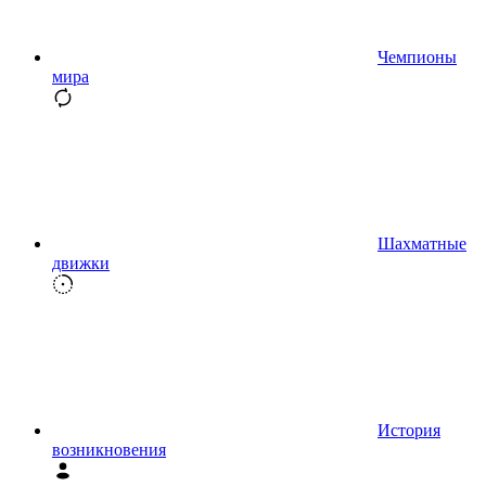
Чемпионы
мира
Шахматные
движки
История
возникновения