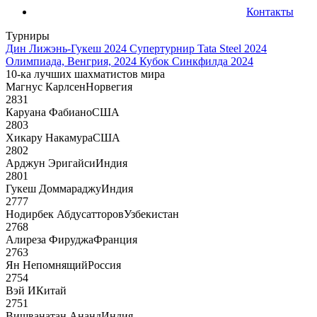
Контакты
Турниры
Дин Лижэнь-Гукеш 2024
Супертурнир Tata Steel 2024
Олимпиада, Венгрия, 2024
Кубок Синкфилда 2024
10-ка лучших шахматистов мира
Магнус Карлсен
Норвегия
2831
Каруана Фабиано
США
2803
Хикару Накамура
США
2802
Арджун Эригайси
Индия
2801
Гукеш Доммараджу
Индия
2777
Нодирбек Абдусатторов
Узбекистан
2768
Алиреза Фируджа
Франция
2763
Ян Непомнящий
Россия
2754
Вэй И
Китай
2751
Вишванатан Ананд
Индия