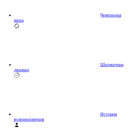
Чемпионы
мира
Шахматные
движки
История
возникновения