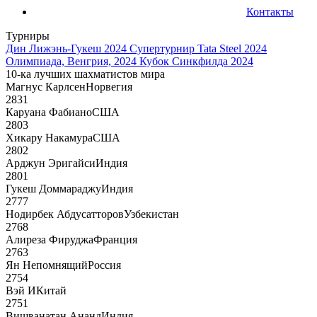
Контакты
Турниры
Дин Лижэнь-Гукеш 2024
Супертурнир Tata Steel 2024
Олимпиада, Венгрия, 2024
Кубок Синкфилда 2024
10-ка лучших шахматистов мира
Магнус Карлсен
Норвегия
2831
Каруана Фабиано
США
2803
Хикару Накамура
США
2802
Арджун Эригайси
Индия
2801
Гукеш Доммараджу
Индия
2777
Нодирбек Абдусатторов
Узбекистан
2768
Алиреза Фируджа
Франция
2763
Ян Непомнящий
Россия
2754
Вэй И
Китай
2751
Вишванатан Ананд
Индия