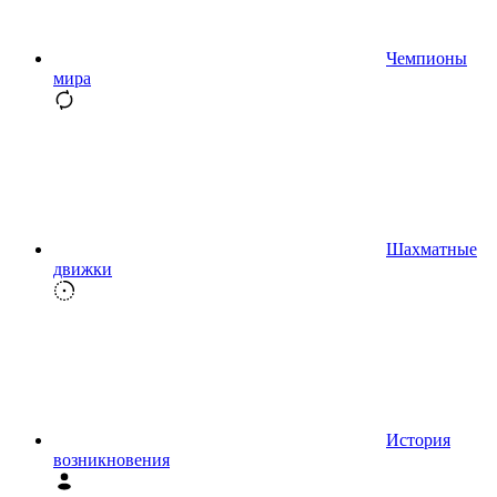
Чемпионы
мира
Шахматные
движки
История
возникновения