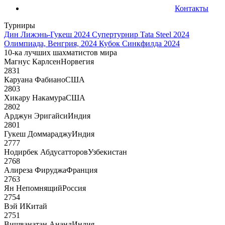
Контакты
Турниры
Дин Лижэнь-Гукеш 2024
Супертурнир Tata Steel 2024
Олимпиада, Венгрия, 2024
Кубок Синкфилда 2024
10-ка лучших шахматистов мира
Магнус Карлсен
Норвегия
2831
Каруана Фабиано
США
2803
Хикару Накамура
США
2802
Арджун Эригайси
Индия
2801
Гукеш Доммараджу
Индия
2777
Нодирбек Абдусатторов
Узбекистан
2768
Алиреза Фируджа
Франция
2763
Ян Непомнящий
Россия
2754
Вэй И
Китай
2751
Вишванатан Ананд
Индия