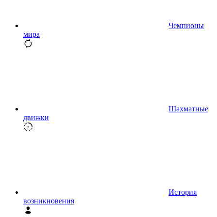
Чемпионы
мира
Шахматные
движки
История
возникновения