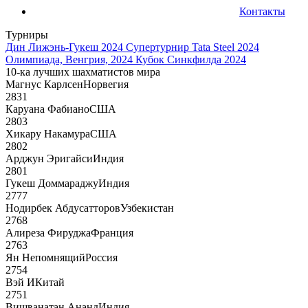
Контакты
Турниры
Дин Лижэнь-Гукеш 2024
Супертурнир Tata Steel 2024
Олимпиада, Венгрия, 2024
Кубок Синкфилда 2024
10-ка лучших шахматистов мира
Магнус Карлсен
Норвегия
2831
Каруана Фабиано
США
2803
Хикару Накамура
США
2802
Арджун Эригайси
Индия
2801
Гукеш Доммараджу
Индия
2777
Нодирбек Абдусатторов
Узбекистан
2768
Алиреза Фируджа
Франция
2763
Ян Непомнящий
Россия
2754
Вэй И
Китай
2751
Вишванатан Ананд
Индия