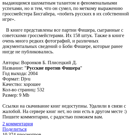
выдающимся шахматным талантом и феноменальными
успехами, но и тем, что он сумел, по меткому выражению
гроссмейстера Бисгайера, «побить русских в их собственной
игре».
В книге представлены все партии Фишера, сыгранные с
советскими гроссмейстерами. Их 158 штук. Также в книге
очень много редких фотографий, и различных
документальных сведений о Боби Фишере, которые ранее
нигде не публиковались.
Авторы: Воронков Б. Плисецкий Д.
Название: "
Русские против Фишера
"
Год выхода: 2004
Формат: Djvu
Качество: хорошее
Кол-во страниц: 532
Размер: 9 Mb
Ссылки на скачивание книг недоступны. Удалили в связи с
жалобой. На сервере книг нет, но они есть в другом месте :)
Пишите комментарии, с радостью поможем вам.
2
комментария
Поделиться
10 374 просмотров