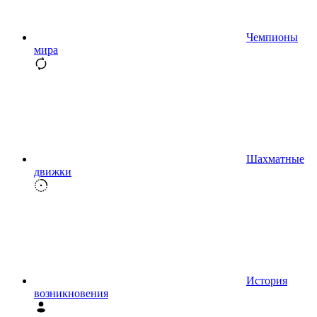
Чемпионы
мира
Шахматные
движки
История
возникновения