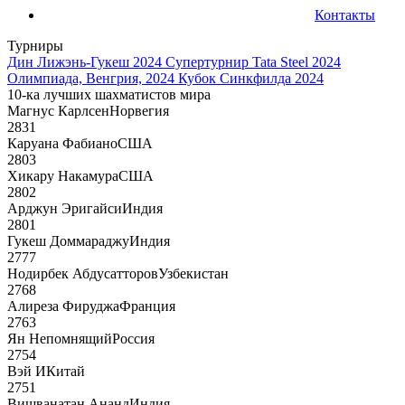
Контакты
Турниры
Дин Лижэнь-Гукеш 2024
Супертурнир Tata Steel 2024
Олимпиада, Венгрия, 2024
Кубок Синкфилда 2024
10-ка лучших шахматистов мира
Магнус Карлсен
Норвегия
2831
Каруана Фабиано
США
2803
Хикару Накамура
США
2802
Арджун Эригайси
Индия
2801
Гукеш Доммараджу
Индия
2777
Нодирбек Абдусатторов
Узбекистан
2768
Алиреза Фируджа
Франция
2763
Ян Непомнящий
Россия
2754
Вэй И
Китай
2751
Вишванатан Ананд
Индия