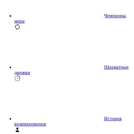
Чемпионы
мира
Шахматные
движки
История
возникновения