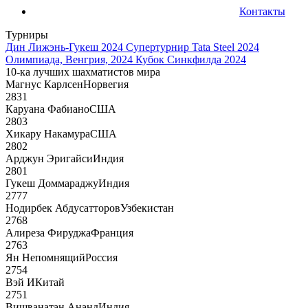
Контакты
Турниры
Дин Лижэнь-Гукеш 2024
Супертурнир Tata Steel 2024
Олимпиада, Венгрия, 2024
Кубок Синкфилда 2024
10-ка лучших шахматистов мира
Магнус Карлсен
Норвегия
2831
Каруана Фабиано
США
2803
Хикару Накамура
США
2802
Арджун Эригайси
Индия
2801
Гукеш Доммараджу
Индия
2777
Нодирбек Абдусатторов
Узбекистан
2768
Алиреза Фируджа
Франция
2763
Ян Непомнящий
Россия
2754
Вэй И
Китай
2751
Вишванатан Ананд
Индия