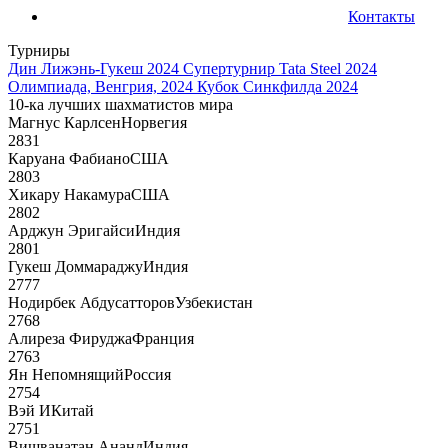
Контакты
Турниры
Дин Лижэнь-Гукеш 2024
Супертурнир Tata Steel 2024
Олимпиада, Венгрия, 2024
Кубок Синкфилда 2024
10-ка лучших шахматистов мира
Магнус Карлсен
Норвегия
2831
Каруана Фабиано
США
2803
Хикару Накамура
США
2802
Арджун Эригайси
Индия
2801
Гукеш Доммараджу
Индия
2777
Нодирбек Абдусатторов
Узбекистан
2768
Алиреза Фируджа
Франция
2763
Ян Непомнящий
Россия
2754
Вэй И
Китай
2751
Вишванатан Ананд
Индия