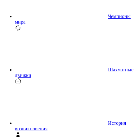
Чемпионы
мира
Шахматные
движки
История
возникновения