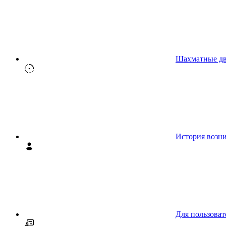
Шахматные д
История возн
Для пользоват