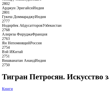
2802
Арджун Эригайси
Индия
2801
Гукеш Доммараджу
Индия
2777
Нодирбек Абдусатторов
Узбекистан
2768
Алиреза Фируджа
Франция
2763
Ян Непомнящий
Россия
2754
Вэй И
Китай
2751
Вишванатан Ананд
Индия
2750
Тигран Петросян. Искусство 
Книги