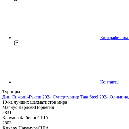
Биография ша
Контакты
Турниры
Дин Лижэнь-Гукеш 2024
Супертурнир Tata Steel 2024
Олимпиад
10-ка лучших шахматистов мира
Магнус Карлсен
Норвегия
2831
Каруана Фабиано
США
2803
Хикару Накамура
США