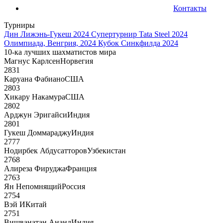
Контакты
Турниры
Дин Лижэнь-Гукеш 2024
Супертурнир Tata Steel 2024
Олимпиада, Венгрия, 2024
Кубок Синкфилда 2024
10-ка лучших шахматистов мира
Магнус Карлсен
Норвегия
2831
Каруана Фабиано
США
2803
Хикару Накамура
США
2802
Арджун Эригайси
Индия
2801
Гукеш Доммараджу
Индия
2777
Нодирбек Абдусатторов
Узбекистан
2768
Алиреза Фируджа
Франция
2763
Ян Непомнящий
Россия
2754
Вэй И
Китай
2751
Вишванатан Ананд
Индия