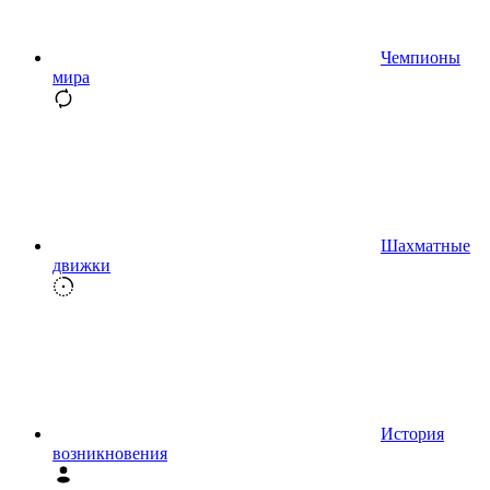
Чемпионы
мира
Шахматные
движки
История
возникновения