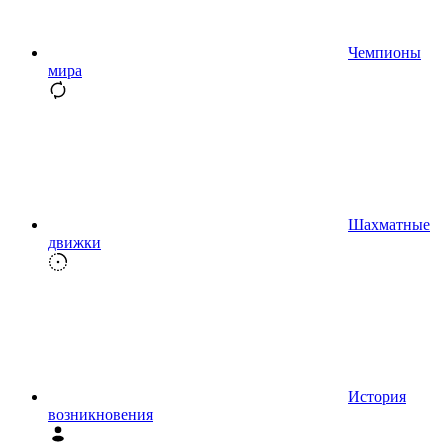
Чемпионы
мира
Шахматные
движки
История
возникновения