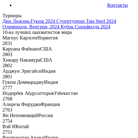
Контакты
Турниры
Дин Лижэнь-Гукеш 2024
Супертурнир Tata Steel 2024
Олимпиада, Венгрия, 2024
Кубок Синкфилда 2024
10-ка лучших шахматистов мира
Магнус Карлсен
Норвегия
2831
Каруана Фабиано
США
2803
Хикару Накамура
США
2802
Арджун Эригайси
Индия
2801
Гукеш Доммараджу
Индия
2777
Нодирбек Абдусатторов
Узбекистан
2768
Алиреза Фируджа
Франция
2763
Ян Непомнящий
Россия
2754
Вэй И
Китай
2751
Вишванатан Ананд
Индия