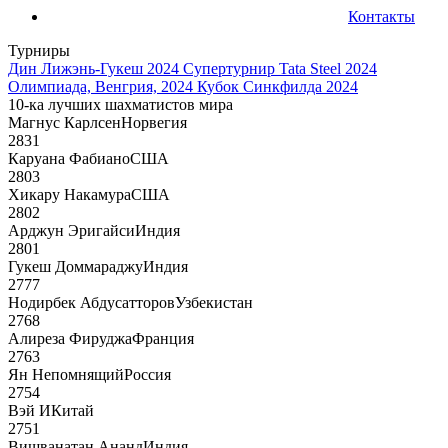
Контакты
Турниры
Дин Лижэнь-Гукеш 2024
Супертурнир Tata Steel 2024
Олимпиада, Венгрия, 2024
Кубок Синкфилда 2024
10-ка лучших шахматистов мира
Магнус Карлсен
Норвегия
2831
Каруана Фабиано
США
2803
Хикару Накамура
США
2802
Арджун Эригайси
Индия
2801
Гукеш Доммараджу
Индия
2777
Нодирбек Абдусатторов
Узбекистан
2768
Алиреза Фируджа
Франция
2763
Ян Непомнящий
Россия
2754
Вэй И
Китай
2751
Вишванатан Ананд
Индия