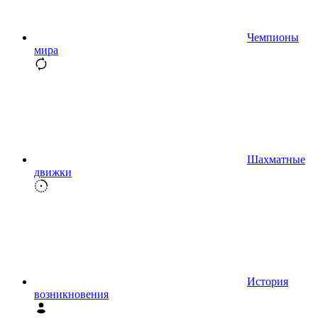
Чемпионы
мира
Шахматные
движки
История
возникновения