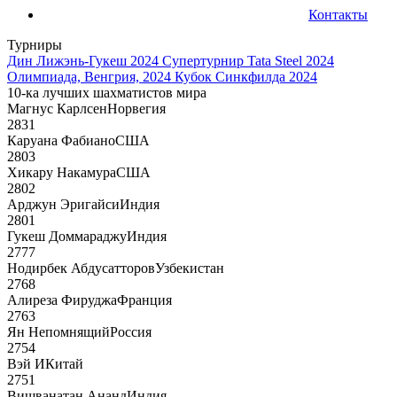
Контакты
Турниры
Дин Лижэнь-Гукеш 2024
Супертурнир Tata Steel 2024
Олимпиада, Венгрия, 2024
Кубок Синкфилда 2024
10-ка лучших шахматистов мира
Магнус Карлсен
Норвегия
2831
Каруана Фабиано
США
2803
Хикару Накамура
США
2802
Арджун Эригайси
Индия
2801
Гукеш Доммараджу
Индия
2777
Нодирбек Абдусатторов
Узбекистан
2768
Алиреза Фируджа
Франция
2763
Ян Непомнящий
Россия
2754
Вэй И
Китай
2751
Вишванатан Ананд
Индия