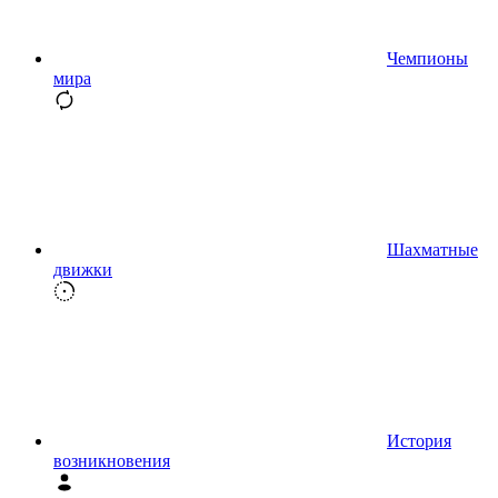
Чемпионы
мира
Шахматные
движки
История
возникновения