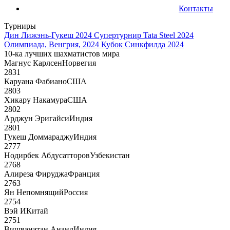
Контакты
Турниры
Дин Лижэнь-Гукеш 2024
Супертурнир Tata Steel 2024
Олимпиада, Венгрия, 2024
Кубок Синкфилда 2024
10-ка лучших шахматистов мира
Магнус Карлсен
Норвегия
2831
Каруана Фабиано
США
2803
Хикару Накамура
США
2802
Арджун Эригайси
Индия
2801
Гукеш Доммараджу
Индия
2777
Нодирбек Абдусатторов
Узбекистан
2768
Алиреза Фируджа
Франция
2763
Ян Непомнящий
Россия
2754
Вэй И
Китай
2751
Вишванатан Ананд
Индия