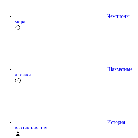
Чемпионы
мира
Шахматные
движки
История
возникновения