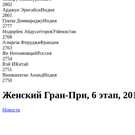
2802
Арджун Эригайси
Индия
2801
Гукеш Доммараджу
Индия
2777
Нодирбек Абдусатторов
Узбекистан
2768
Алиреза Фируджа
Франция
2763
Ян Непомнящий
Россия
2754
Вэй И
Китай
2751
Вишванатан Ананд
Индия
2750
Женский Гран-При, 6 этап, 20
Новости