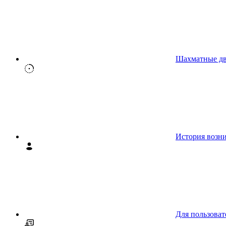
Шахматные д
История возн
Для пользоват