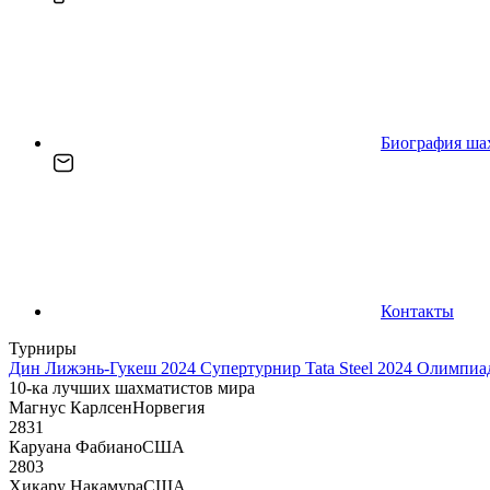
Биография ша
Контакты
Турниры
Дин Лижэнь-Гукеш 2024
Супертурнир Tata Steel 2024
Олимпиад
10-ка лучших шахматистов мира
Магнус Карлсен
Норвегия
2831
Каруана Фабиано
США
2803
Хикару Накамура
США