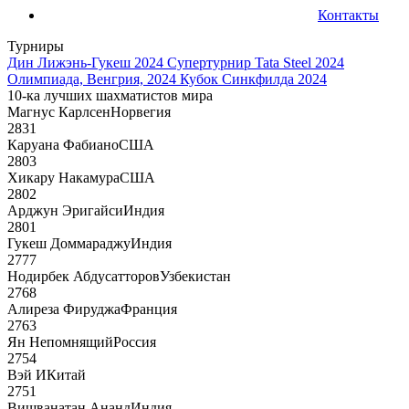
Контакты
Турниры
Дин Лижэнь-Гукеш 2024
Супертурнир Tata Steel 2024
Олимпиада, Венгрия, 2024
Кубок Синкфилда 2024
10-ка лучших шахматистов мира
Магнус Карлсен
Норвегия
2831
Каруана Фабиано
США
2803
Хикару Накамура
США
2802
Арджун Эригайси
Индия
2801
Гукеш Доммараджу
Индия
2777
Нодирбек Абдусатторов
Узбекистан
2768
Алиреза Фируджа
Франция
2763
Ян Непомнящий
Россия
2754
Вэй И
Китай
2751
Вишванатан Ананд
Индия