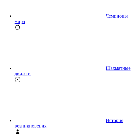
Чемпионы
мира
Шахматные
движки
История
возникновения