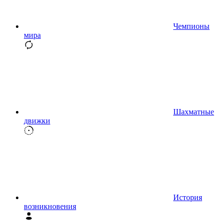
Чемпионы
мира
Шахматные
движки
История
возникновения