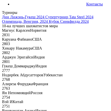
Контакты
Турниры
Дин Лижэнь-Гукеш 2024
Супертурнир Tata Steel 2024
Олимпиада, Венгрия, 2024
Кубок Синкфилда 2024
10-ка лучших шахматистов мира
Магнус Карлсен
Норвегия
2831
Каруана Фабиано
США
2803
Хикару Накамура
США
2802
Арджун Эригайси
Индия
2801
Гукеш Доммараджу
Индия
2777
Нодирбек Абдусатторов
Узбекистан
2768
Алиреза Фируджа
Франция
2763
Ян Непомнящий
Россия
2754
Вэй И
Китай
2751
Вишванатан Ананд
Индия