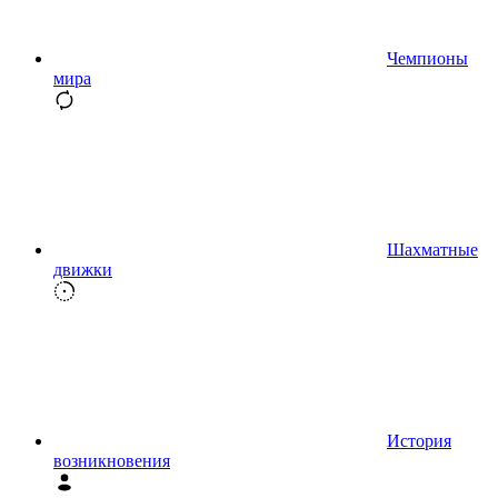
Чемпионы
мира
Шахматные
движки
История
возникновения