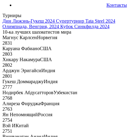
Контакты
Турниры
Дин Лижэнь-Гукеш 2024
Супертурнир Tata Steel 2024
Олимпиада, Венгрия, 2024
Кубок Синкфилда 2024
10-ка лучших шахматистов мира
Магнус Карлсен
Норвегия
2831
Каруана Фабиано
США
2803
Хикару Накамура
США
2802
Арджун Эригайси
Индия
2801
Гукеш Доммараджу
Индия
2777
Нодирбек Абдусатторов
Узбекистан
2768
Алиреза Фируджа
Франция
2763
Ян Непомнящий
Россия
2754
Вэй И
Китай
2751
Вишванатан Ананд
Индия