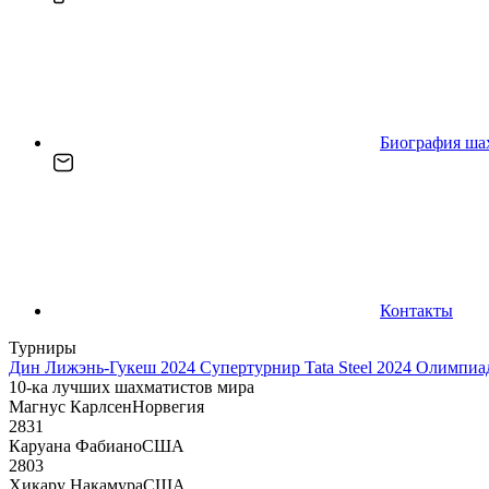
Биография ша
Контакты
Турниры
Дин Лижэнь-Гукеш 2024
Супертурнир Tata Steel 2024
Олимпиад
10-ка лучших шахматистов мира
Магнус Карлсен
Норвегия
2831
Каруана Фабиано
США
2803
Хикару Накамура
США