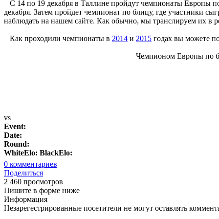
С 14 по 19 декабря в Таллине пройдут чемпионаты Европы по 
декабря. Затем пройдет чемпионат по блицу, где участники сыг
наблюдать на нашем сайте. Как обычно, мы транслируем их в 
Как проходили чемпионаты в
2014
и
2015
годах вы можете по
Чемпионом Европы по б
vs
Event:
Date:
Round:
WhiteElo:
BlackElo:
0
комментариев
Поделиться
2 460 просмотров
Пишите в форме ниже
Информация
Незарегестрированные посетители не могут оставлять коммента