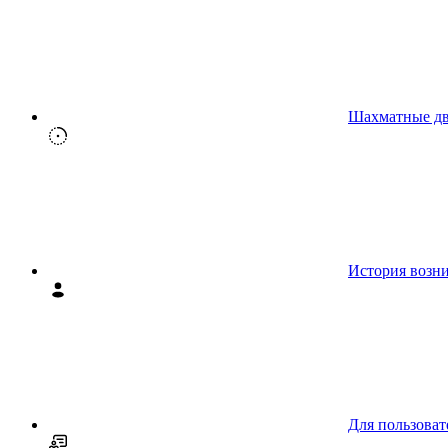
Шахматные д
История возн
Для пользоват