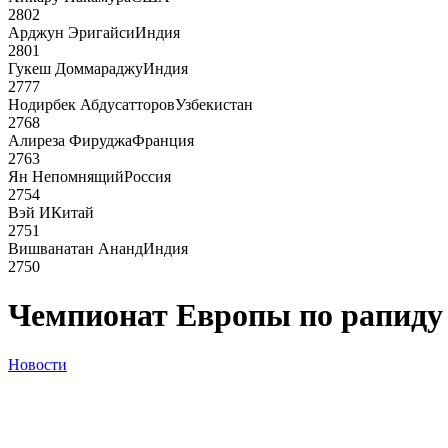
2802
Арджун Эригайси
Индия
2801
Гукеш Доммараджу
Индия
2777
Нодирбек Абдусатторов
Узбекистан
2768
Алиреза Фируджа
Франция
2763
Ян Непомнящий
Россия
2754
Вэй И
Китай
2751
Вишванатан Ананд
Индия
2750
Чемпионат Европы по рапиду 
Новости