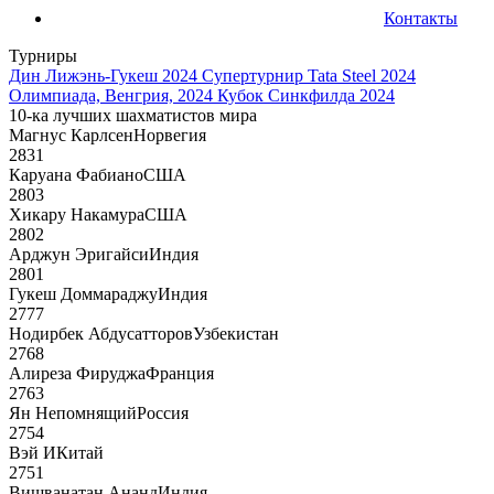
Контакты
Турниры
Дин Лижэнь-Гукеш 2024
Супертурнир Tata Steel 2024
Олимпиада, Венгрия, 2024
Кубок Синкфилда 2024
10-ка лучших шахматистов мира
Магнус Карлсен
Норвегия
2831
Каруана Фабиано
США
2803
Хикару Накамура
США
2802
Арджун Эригайси
Индия
2801
Гукеш Доммараджу
Индия
2777
Нодирбек Абдусатторов
Узбекистан
2768
Алиреза Фируджа
Франция
2763
Ян Непомнящий
Россия
2754
Вэй И
Китай
2751
Вишванатан Ананд
Индия