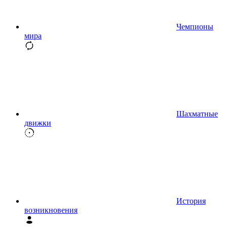
Чемпионы
мира
Шахматные
движки
История
возникновения