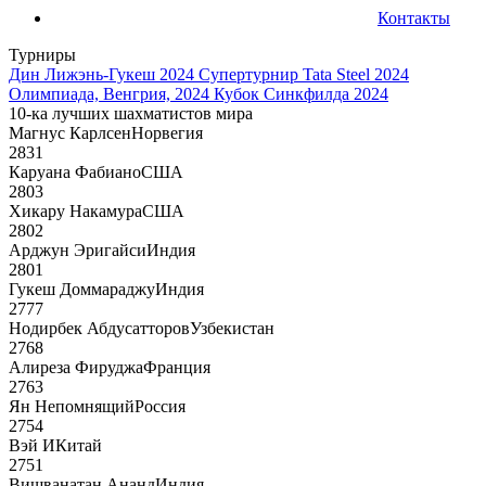
Контакты
Турниры
Дин Лижэнь-Гукеш 2024
Супертурнир Tata Steel 2024
Олимпиада, Венгрия, 2024
Кубок Синкфилда 2024
10-ка лучших шахматистов мира
Магнус Карлсен
Норвегия
2831
Каруана Фабиано
США
2803
Хикару Накамура
США
2802
Арджун Эригайси
Индия
2801
Гукеш Доммараджу
Индия
2777
Нодирбек Абдусатторов
Узбекистан
2768
Алиреза Фируджа
Франция
2763
Ян Непомнящий
Россия
2754
Вэй И
Китай
2751
Вишванатан Ананд
Индия