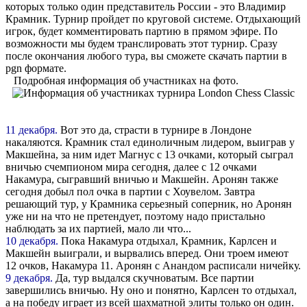
которых только один представитель России - это Владимир
Крамник. Турнир пройдет по круговой системе. Отдыхающий
игрок, будет комментировать партию в прямом эфире. По
возможности мы будем транслировать этот турнир. Сразу
после окончания любого тура, вы сможете скачать партии в
pgn формате.
Подробная информация об участниках на фото.
11 декабря.
Вот это да, страсти в турнире в Лондоне
накаляются. Крамник стал единоличным лидером, выиграв у
Макшейна, за ним идет Магнус с 13 очками, который сыграл
вничью счемпионом мира сегодня, далее с 12 очками
Накамура, сыгравший вничью и Макшейн. Аронян также
сегодня добыл пол очка в партии с Хоувелом. Завтра
решающий тур, у Крамника серьезный соперник, но Аронян
уже ни на что не претендует, поэтому надо пристально
наблюдать за их партией, мало ли что...
10 декабря.
Пока Накамура отдыхал, Крамник, Карлсен и
Макшейн выиграли, и вырвались вперед. Они троем имеют
12 очков, Накамура 11. Аронян с Анандом расписали ничейку.
9 декабря.
Да, тур выдался скучноватым. Все партии
завершились вничью. Ну оно и понятно, Карлсен то отдыхал,
а на победу играет из всей шахматной элиты только он один.