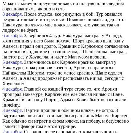
Может я конечно преувеличиваю, но по судя по последним
соревнованиям, так оно и есть.
8 декабря.
После отдыха, все ринулись в бой. Тур оказался
результативный и интересный. Появился новый лидер - это
Накамура, но что-то мне подсказывает, что уже завтра он
лидером не будет.
6 декабря.
Завершился 4-тур. Накамура выиграл у Ананда,
хотя позиция у него была похуже. Шорт красиво выиграл у
Адамса, играли они долго. Крамник с Карлсеном согласились
на ничью в эндшпиле с разноцветом, а Шане снова выиграл,
на этот раз у Хоувелла, и идет с Магнусом вровень.
5 декабря.
Запомнилось как Карлсен красиво выиграл у
Накамуры, пожертвовав качество, Аронян справился с
Найджелом Шортом, тоже не менее красиво. Шане одолел
Адамса, а Ананд продолжает расписывать ничьи, сегодня с
Хоувеллом
4 декабря.
Главной сенсацией тура стало то, что Аронян
проиграл Накамуре, Карлсен еле-еле сделал ничью с Шане,
Крамник выиграл у Шорта, Адам и Ховел быстро расписали
ничейку.
3 декабря.
Партии прошли в обычном ключе, не остро. 3
партии завершились в ничью, выиграл лишь Магнус Карлсен.
Как обычно он играет в своем ключе, на победу, и безусловно
является фаворитом в этом турнире.
2 декабря.
Сегодня, после окончания открытия турнира,