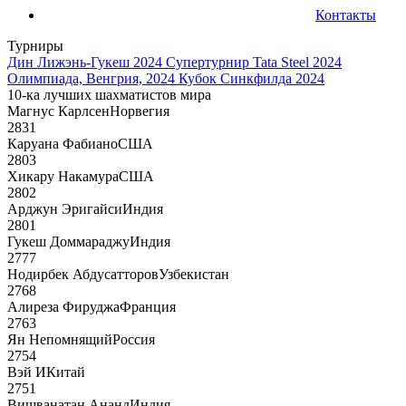
Контакты
Турниры
Дин Лижэнь-Гукеш 2024
Супертурнир Tata Steel 2024
Олимпиада, Венгрия, 2024
Кубок Синкфилда 2024
10-ка лучших шахматистов мира
Магнус Карлсен
Норвегия
2831
Каруана Фабиано
США
2803
Хикару Накамура
США
2802
Арджун Эригайси
Индия
2801
Гукеш Доммараджу
Индия
2777
Нодирбек Абдусатторов
Узбекистан
2768
Алиреза Фируджа
Франция
2763
Ян Непомнящий
Россия
2754
Вэй И
Китай
2751
Вишванатан Ананд
Индия