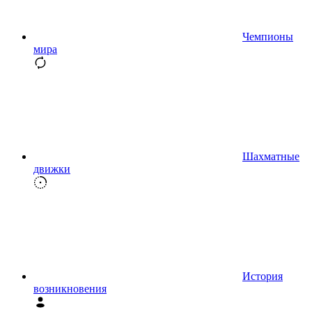
Чемпионы
мира
Шахматные
движки
История
возникновения