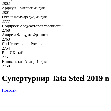
2802
Арджун Эригайси
Индия
2801
Гукеш Доммараджу
Индия
2777
Нодирбек Абдусатторов
Узбекистан
2768
Алиреза Фируджа
Франция
2763
Ян Непомнящий
Россия
2754
Вэй И
Китай
2751
Вишванатан Ананд
Индия
2750
Супертурнир Tata Steel 2019 в
Новости