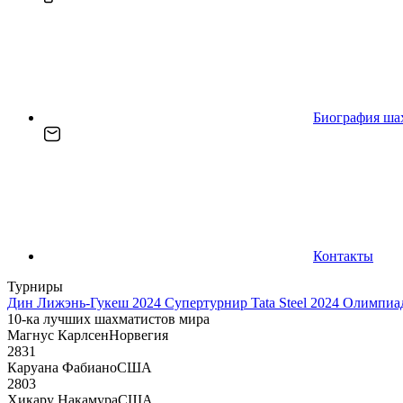
Биография ша
Контакты
Турниры
Дин Лижэнь-Гукеш 2024
Супертурнир Tata Steel 2024
Олимпиад
10-ка лучших шахматистов мира
Магнус Карлсен
Норвегия
2831
Каруана Фабиано
США
2803
Хикару Накамура
США