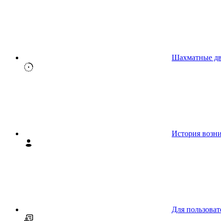
Шахматные д
История возн
Для пользоват