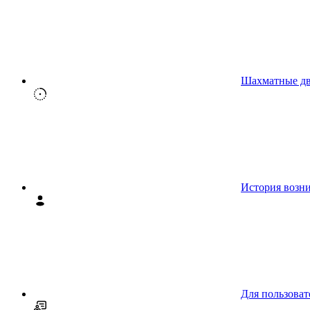
Шахматные д
История возн
Для пользоват