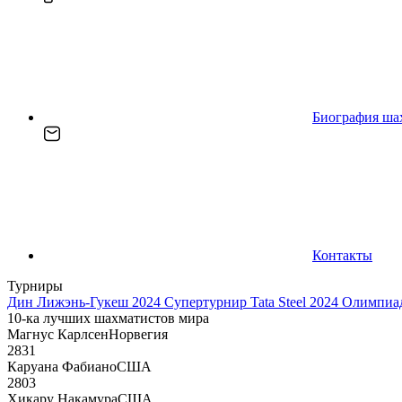
Биография ша
Контакты
Турниры
Дин Лижэнь-Гукеш 2024
Супертурнир Tata Steel 2024
Олимпиад
10-ка лучших шахматистов мира
Магнус Карлсен
Норвегия
2831
Каруана Фабиано
США
2803
Хикару Накамура
США