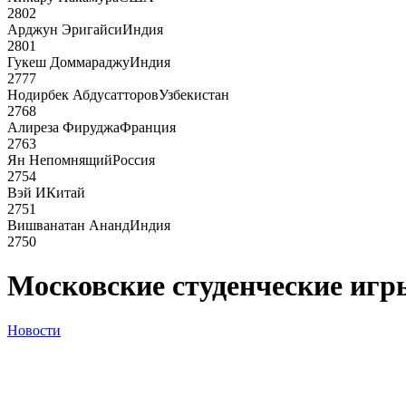
2802
Арджун Эригайси
Индия
2801
Гукеш Доммараджу
Индия
2777
Нодирбек Абдусатторов
Узбекистан
2768
Алиреза Фируджа
Франция
2763
Ян Непомнящий
Россия
2754
Вэй И
Китай
2751
Вишванатан Ананд
Индия
2750
Московские студенческие иг
Новости